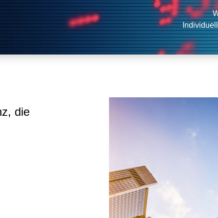
W
Individuel
z, die