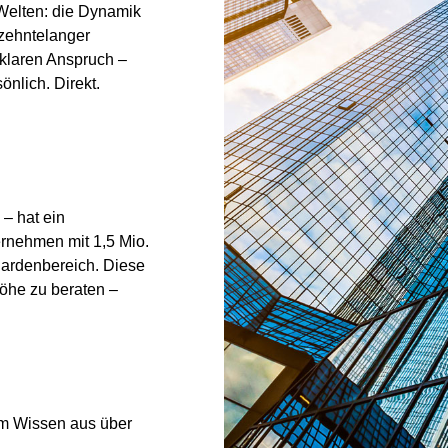
 Welten: die Dynamik
rzehntelanger
klaren Anspruch –
nlich. Direkt.
– hat ein
ernehmen mit 1,5 Mio.
iardenbereich. Diese
höhe zu beraten –
m Wissen aus über