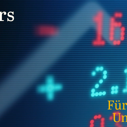
rs
Für
Un